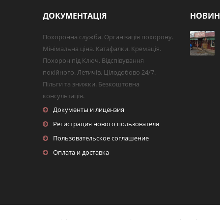
ДОКУМЕНТАЦІЯ
НОВИ
Похоронна служба. Організація похорону.
Мінімальна ціна. Катафалки. Кремація.
Похорон під Ключ. Відспівування
покійного. Летичів. Цілодобово 24/7.
Пільги та знижки. Безкоштовна
консультація.
Документы и лицензия
Регистрация нового пользователя
Пользовательское соглашение
Оплата и доставка