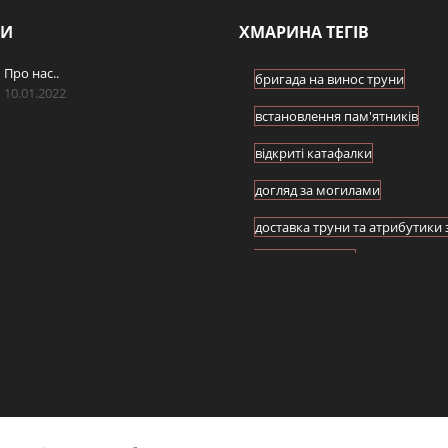
НИ
ХМАРИНА ТЕГІВ
Про нас..
бригада на винос труни
10.01.2022
встановлення пам'ятників
відкриті катафалки
догляд за могилами
доставка труни та атрибутики 
адресою клієнта
зберігання тіла померлого у в
морозильній камері
комплексна організація похов
копання могил
оформлення усіх документів