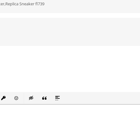
er,Replica Sneaker fl739
й список
ованный список
ставить ссылку
Вставить защищенную ссылку
Вставить смайлик
Вставка скрытого текста
Вставка цитаты
Вставка спойлера