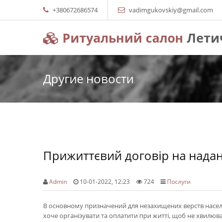
+380672686574
vadimgukovskiy@gmail.com
Ритуальний салон
Лети
Другие новости
Прижиттєвий договір на надан
Admin
10-01-2022, 12:23
724
Послуги
В основному призначений для незахищених верств населе
хоче організувати та оплатити при житті, щоб не хвилюв