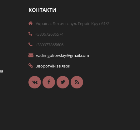
КОНТАКТИ
Україна, Летичів, вул. Героїв Крут 61/2
+380672686574
+380977865606
vadimgukovskiy@gmail.com
Зворотній зв'язок
за
ласній
ання