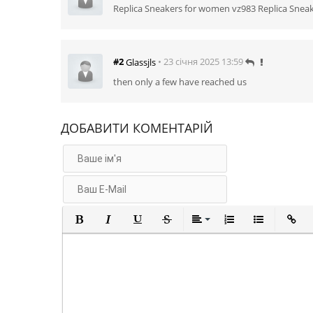
Replica Sneakers for women vz983 Replica Sneak
• 23 січня 2025 13:59
#2
Glassjls
then only a few have reached us
ДОБАВИТИ КОМЕНТАРІЙ
Полужирный
Курсив
Подчеркнутый
Зачеркнутый
Выравнивание
Нумерованны
Маркир
В