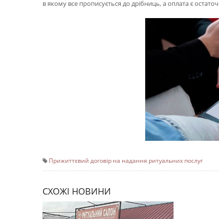
в якому все прописується до дрібниць, а оплата є остаточн
Прижиттєвий договір на надання ритуальних послуг
СХОЖІ НОВИНИ