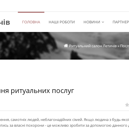
чів
ГОЛОВНА
НАШІ РОБОТИ
НОВИНИ
ПАРТНЕ
Ритуальний салон Летичів
»
Посл
ня ритуальних послуг
ння, самотніх людей, неблагонадійних сімей. Якщо людина з будь-яко
атись за власні похорони - це можливо зробити за допомогою данного 