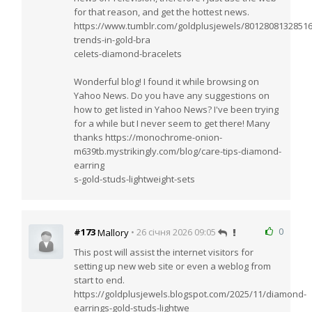
for that reason, and get the hottest news.
https://www.tumblr.com/goldplusjewels/80128081328516
trends-in-gold-bra
celets-diamond-bracelets
Wonderful blog! I found it while browsing on
Yahoo News. Do you have any suggestions on
how to get listed in Yahoo News? I've been trying
for a while but I never seem to get there! Many
thanks https://monochrome-onion-
m639tb.mystrikingly.com/blog/care-tips-diamond-
earring
s-gold-studs-lightweight-sets
0
#173
• 26 січня 2026 09:05
Mallory
This post will assist the internet visitors for
setting up new web site or even a weblog from
start to end.
https://goldplusjewels.blogspot.com/2025/11/diamond-
earrings-gold-studs-lightwe