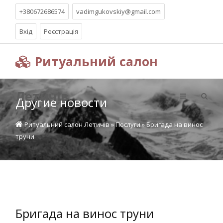
+380672686574
vadimgukovskiy@gmail.com
Вхід
Реєстрація
Ритуальний салон
Летичів
Другие новости
Ритуальний салон Летичів
»
Послуги
» Бригада на винос
труни
Бригада на винос труни