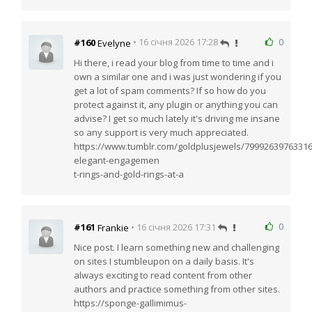
0
#160
• 16 січня 2026 17:28
Evelyne
Hi there, i read your blog from time to time and i
own a similar one and i was just wondering if you
get a lot of spam comments? If so how do you
protect against it, any plugin or anything you can
advise? I get so much lately it's driving me insane
so any support is very much appreciated.
https://www.tumblr.com/goldplusjewels/7999263976331
elegant-engagemen
t-rings-and-gold-rings-at-a
0
#161
• 16 січня 2026 17:31
Frankie
Nice post. I learn something new and challenging
on sites I stumbleupon on a daily basis. It's
always exciting to read content from other
authors and practice something from other sites.
https://sponge-gallimimus-