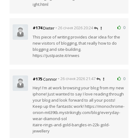
ight.html
0
#174
• 26 січня 2026 20:24
Dieter
This piece of writing provides clear idea for the
new visitors of blogging, that really how to do
blogging and site-building.
https://justpaste.it/inwes
0
#175
• 26 січня 2026 21:47
Connor
Hey! I'm at work browsing your blog from my new
iphone! Just wanted to say I love reading through
your blog and look forward to all your posts!
Keep up the fantastic work! https://monochrome-
onion-m639tb.mystrikingly.com/blog/everyday-
wear-diamond-sol
itaire-rings-and-gold-bangles-in-22k-gold-
jewellery