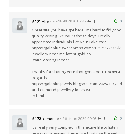
0
#171
• 26 січня 2026 07:42
Abe
Great site you have got here.. It's hard to find good
quality writing like yours these days. I really
appreciate individuals like you! Take care!!
https://goldplus9.wordpress.com/2025/11/21/22k-
jewellery-near-me-latest-gold-so
litaire-earring-ideas/
Thanks for sharing your thoughts about Послуги.
Regards
https://goldplusjewels.blogspot.com/2025/11/gold-
and-diamond-jewellery-looks-wi
th.html
0
#172
• 26 січня 2026 09:03
Ramonita
It's really very complex in this active life to listen
news on Television, therefore I just use the web