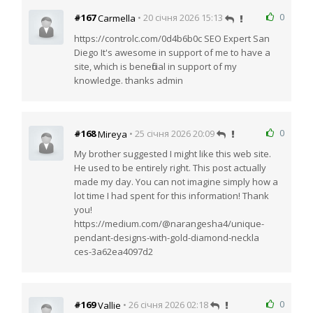
0
#167
• 20 січня 2026 15:13
Carmella
https://controlc.com/0d4b6b0c SEO Expert San
Diego It's awesome in support of me to have a
site, which is beneficial in support of my
knowledge. thanks admin
0
#168
• 25 січня 2026 20:09
Mireya
My brother suggested I might like this web site.
He used to be entirely right. This post actually
made my day. You can not imagine simply how a
lot time I had spent for this information! Thank
you!
https://medium.com/@narangesha4/unique-
pendant-designs-with-gold-diamond-neckla
ces-3a62ea4097d2
0
#169
• 26 січня 2026 02:18
Vallie