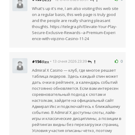
What's up it's me, I am also visiting this web site
on a regular basis, this web page is truly good
and the people are really sharing pleasant
thoughts. https://telegra.ph/Elevate-Your-Play-
Secure-Exclusive-Rewards--a-Premium-Experi
ence-with-vipzino-Casino-11-24
0
#156
• 13 січня 2026 23:39
Rex
Admiral X Casino — клуб, где многое решает
таблица лидеров. Здесь каждый спин может
дать очки в рейтинге, а календарь событий
постоянно обновляется. Если вам интересен
соревновательный подход к слотам и
настолкам, зайдите на официальный сайт
Адмирал Икс и подключайтесь к ближайшему
событию. В Admiral X доступны слоты, лайв-
игры и классические дисциплины, а позиции в
рейтингах видны без перезагрузки страниц.
Условия участия описаны чётко, поэтому