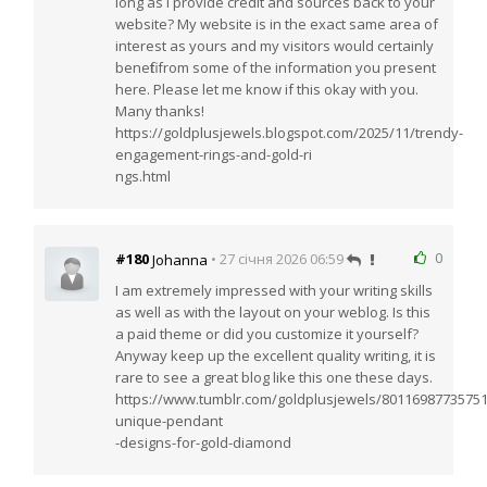
long as I provide credit and sources back to your
website? My website is in the exact same area of
interest as yours and my visitors would certainly
benefit from some of the information you present
here. Please let me know if this okay with you.
Many thanks!
https://goldplusjewels.blogspot.com/2025/11/trendy-
engagement-rings-and-gold-ri
ngs.html
0
#180
• 27 січня 2026 06:59
Johanna
I am extremely impressed with your writing skills
as well as with the layout on your weblog. Is this
a paid theme or did you customize it yourself?
Anyway keep up the excellent quality writing, it is
rare to see a great blog like this one these days.
https://www.tumblr.com/goldplusjewels/80116987735751
unique-pendant
-designs-for-gold-diamond