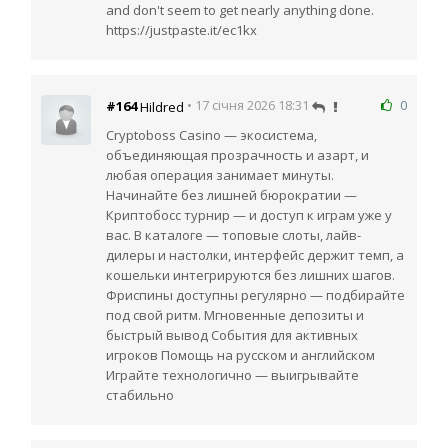
and don't seem to get nearly anything done.
https://justpaste.it/ec1kx
0
#164
• 17 січня 2026 18:31
Hildred
Cryptoboss Casino — экосистема,
объединяющая прозрачность и азарт, и
любая операция занимает минуты.
Начинайте без лишней бюрократии —
Криптобосс турнир — и доступ к играм уже у
вас. В каталоге — топовые слоты, лайв-
дилеры и настолки, интерфейс держит темп, а
кошельки интегрируются без лишних шагов.
Фриспины доступны регулярно — подбирайте
под свой ритм. Мгновенные депозиты и
быстрый вывод События для активных
игроков Помощь на русском и английском
Играйте технологично — выигрывайте
стабильно