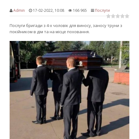
Admin
17-02-2022, 10:08
166 965
Послуги
Послуги бригади з 4-х чоловік для виносу, заносу труни з
покійником в дім та на місце поховання.