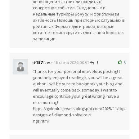
легко оценить, стоит ли входить в
конкретное событие. Ежедневные и
недельные турниры Бонусы и фриспины за
активность Помощь при спорных ситуациях в
рейтингах Формат для игроков, которые
хотят не только крутить слоты, но и бороться
за позиции
0
#157
• 16 січня 2026 08:31
Lan
Thanks for your personal marvelous posting! I
genuinely enjoyed reading it, you will be a great
author. I will be sure to bookmark your blog and
will eventually come back someday. I want to
encourage continue your great writing, have a
nice morning!
https://goldplusjewels.blogspot.com/2025/11/top-
designs-of-diamond-solitaire-ri
ngs.html