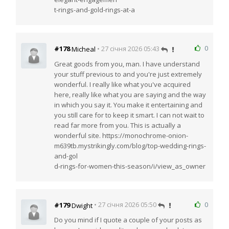
t-rings-and-gold-rings-at-a
0
#178
• 27 січня 2026 05:43
Micheal
Great goods from you, man. I have understand
your stuff previous to and you're just extremely
wonderful. I really like what you've acquired
here, really like what you are saying and the way
in which you say it. You make it entertaining and
you still care for to keep it smart. I can not wait to
read far more from you. This is actually a
wonderful site. https://monochrome-onion-
m639tb.mystrikingly.com/blog/top-wedding-rings-
and-gol
d-rings-for-women-this-season/i/view_as_owner
0
#179
• 27 січня 2026 05:50
Dwight
Do you mind if I quote a couple of your posts as