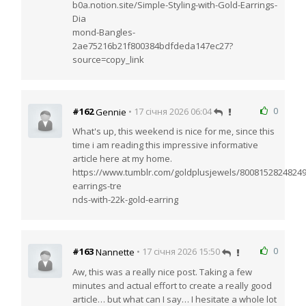
b0a.notion.site/Simple-Styling-with-Gold-Earrings-
Dia
mond-Bangles-
2ae75216b21f800384bdfdeda147ec27?
source=copy_link
0
#162
• 17 січня 2026 06:04
Gennie
What's up, this weekend is nice for me, since this
time i am reading this impressive informative
article here at my home.
https://www.tumblr.com/goldplusjewels/800815282482495
earrings-tre
nds-with-22k-gold-earring
0
#163
• 17 січня 2026 15:50
Nannette
Aw, this was a really nice post. Taking a few
minutes and actual effort to create a really good
article… but what can I say… I hesitate a whole lot