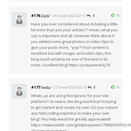
0
#176
• 26 січня 2026 22:17
Zack
Have you ever considered about including a little
bit more than just your articles? I mean, what you
say is important and all. However think about if
you added some great photos or video clips to
give your posts more, "pop"! Your content is
excellent but with images and video clips, this
blog could certainly be one of the best in its
niche. Excellent blog! https://justpaste.it/kj7zl
0
#177
• 27 січня 2026 03:10
Veda
Whats up are using Wordpress for your site
platform? I'm new to the blog world but I'm trying
to get started and create my own. Do you require
any html coding expertise to make your own
blog? Any help would be greatly appreciated!
https://www.tumblr.com/goldplusjewels/7999263976331
elegant-engagemen