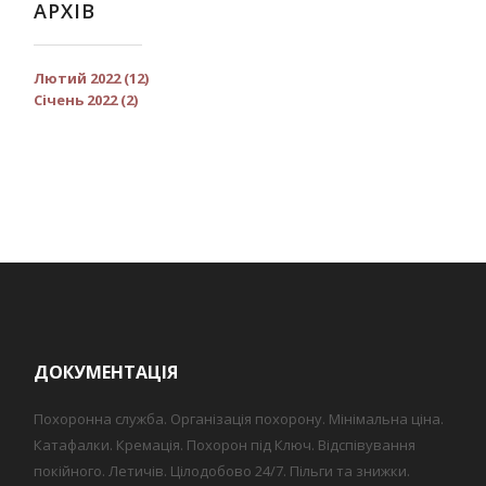
АРХІВ
Лютий 2022 (12)
Січень 2022 (2)
ДОКУМЕНТАЦІЯ
Похоронна служба. Організація похорону. Мінімальна ціна.
Катафалки. Кремація. Похорон під Ключ. Відспівування
покійного. Летичів. Цілодобово 24/7. Пільги та знижки.