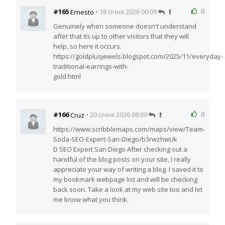
0
#165
• 18 січня 2026 00:09
Ernesto
Genuinely when someone doesn't understand
after that its up to other visitors that they will
help, so here it occurs.
https://goldplusjewels.blogspot.com/2025/11/everyday-
traditional-earrings-with-
gold.html
0
#166
• 20 січня 2026 08:09
Cruz
https://www.scribblemaps.com/maps/view/Team-
Soda-SEO-Expert-San-Diego/b3rwzhwUk
D SEO Expert San Diego After checking out a
handful of the blog posts on your site, I really
appreciate your way of writing a blog. I saved it to
my bookmark webpage list and will be checking
back soon. Take a look at my web site too and let
me know what you think.