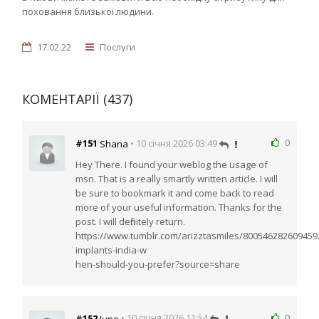
поховання близької людини.
17.02.22
Послуги
КОМЕНТАРІЇ (437)
0
#151
• 10 січня 2026 03:49
Shana
Hey There. I found your weblog the usage of
msn. That is a really smartly written article. I will
be sure to bookmark it and come back to read
more of your useful information. Thanks for the
post. I will definitely return.
https://www.tumblr.com/arizztasmiles/800546282609459
implants-india-w
hen-should-you-prefer?source=share
0
#152
• 10 січня 2026 11:54
June