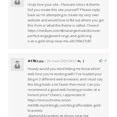
I truly love your site.. Pleasant colors & theme.
Did you create this site yourself? Please reply
back as I'm attempting to create my very own
website and would love to find out where you got
this from or what the theme is called. Cheers!
https://medium.com/@narangesha4/discover-
perfect-engagement-rings-and-gold-ring
s-at-a-gold-shop-near-me-a9c709e37c87
0
#170
• 26 січня 2026 04:52
Kate
Howdy would you mind letting me know which
web host you're working with? I've loaded your
blog in 3 different web browsers and I must say
this blog loads a lot faster then most. Can you
recommend a good web hosting provider at a
honest price? Cheers, I appreciate it!
https://monochrome-onion-
m639tb.mystrikingly.com/blog/affordable-gold-
bracelets
-diamond-bracelets-at-shops-near-me