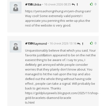
0
#158
• 16 січня 2026 08:35
Ulrike
https://yensaohongnhung.vn/yen-chung-san/
Way cool! Some extremely valid points! I
appreciate you penning this write-up plus the
rest of the website is very good.
0
#159
• 16 січня 2026 13:16
Raymond
Unquestionably believe that which you said. Your
favorite justification appeared to be on the net the
easiest thing to be aware of. I say to you, I
definitely get annoyed while people consider
worries that they plainly don't know about. You
managed to hit the nail upon the top and also
defined out the whole thing without having side
effect , people can take a signal. Will probably be
back to get more. Thanks
https://goldplusjewels.blogspot.com/2025/11/shop-
gold-bracelets-diamond-bracele
ts.html