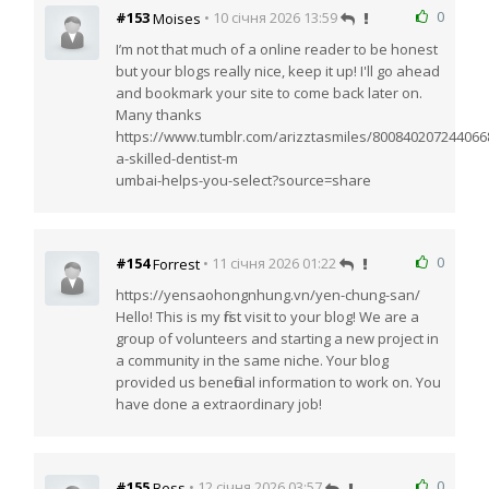
0
#153
• 10 січня 2026 13:59
Moises
I’m not that much of a online reader to be honest
but your blogs really nice, keep it up! I'll go ahead
and bookmark your site to come back later on.
Many thanks
https://www.tumblr.com/arizztasmiles/80084020724406
a-skilled-dentist-m
umbai-helps-you-select?source=share
0
#154
• 11 січня 2026 01:22
Forrest
https://yensaohongnhung.vn/yen-chung-san/
Hello! This is my first visit to your blog! We are a
group of volunteers and starting a new project in
a community in the same niche. Your blog
provided us beneficial information to work on. You
have done a extraordinary job!
0
#155
• 12 січня 2026 03:57
Bess