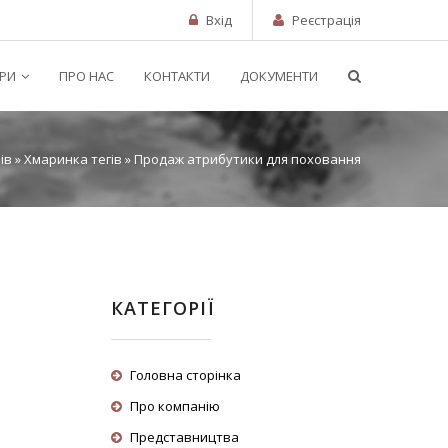
Вхід
Реєстрація
РИ
ПРО НАС
КОНТАКТИ
ДОКУМЕНТИ
ів
»
Хмаринка тегів
» Продаж атрибутики для поховання
КАТЕГОРІЇ
Головна сторінка
Про компанію
Представництва