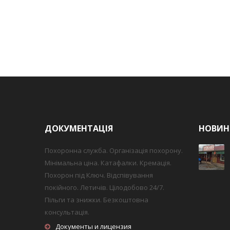
ДОКУМЕНТАЦІЯ
НОВИН
Похоронна служба. Організація похорону.
Мінімальна ціна. Катафалки. Кремація.
Похорон під Ключ. Відспівування
покійного. Летичів. Цілодобово 24/7.
Пільги та знижки. Безкоштовна
консультація.
Документы и лицензия