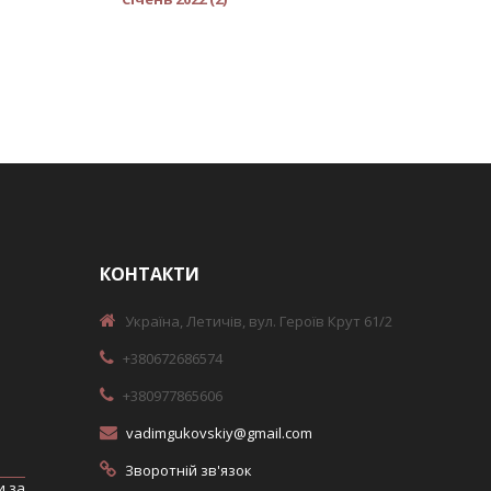
КОНТАКТИ
Україна, Летичів, вул. Героїв Крут 61/2
+380672686574
+380977865606
vadimgukovskiy@gmail.com
Зворотній зв'язок
и за