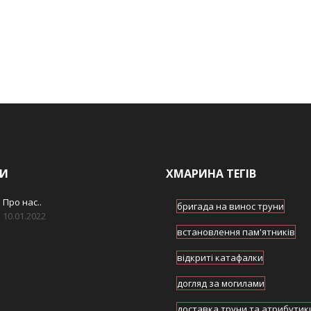
И
ХМАРИНА ТЕГІВ
Про нас..
бригада на винос труни
10.01.2022
встановлення пам'ятників
відкриті катафалки
догляд за могилами
доставка труни та атрибутик